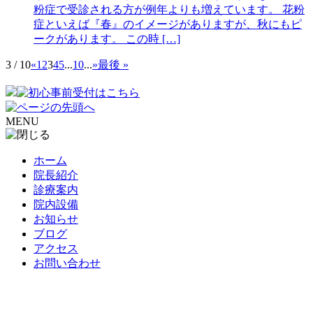
粉症で受診される方が例年よりも増えています。 花粉
症といえば『春』のイメージがありますが、秋にもピ
ークがあります。 この時 […]
3 / 10
«
1
2
3
4
5
...
10
...
»
最後 »
MENU
ホーム
院長紹介
診療案内
院内設備
お知らせ
ブログ
アクセス
お問い合わせ