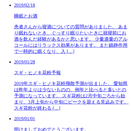
2019/02/18
睡眠とお酒
患者さんから寝酒についての質問がありました。 あま
り眠れないとき、ぐっすり眠りたいときに就寝前にお
酒を飲んだ経験があるかと思います。 少量適量のアル
コールにはリラックス効果があります。 また鎮静作用
で一時的に眠くなり、入 […]
2019/01/28
スギ・ヒノキ花粉予報
2019年スギ・ヒノキ花粉飛散予測が出ました。 愛知県
は昨年よりは少ないものの、例年と比べると多いとの
予測になっています。 スギ花粉は2月中旬ごろから始
まり、3月上旬から中旬にピークを迎える見込みです。
スギ花粉が終わる […]
2019/01/01
明けましておめでとうございます。