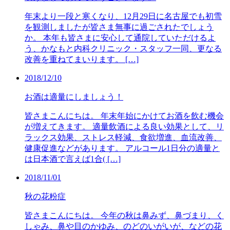
年末より一段と寒くなり、12月29日に名古屋でも初雪
を観測しましたが皆さま無事に過ごされたでしょう
か。 本年も皆さまに安心して通院していただけるよ
う、かなもと内科クリニック・スタッフ一同、更なる
改善を重ねてまいります。 […]
2018/12/10
お酒は適量にしましょう！
皆さまこんにちは。 年末年始にかけてお酒を飲む機会
が増えてきます。 適量飲酒による良い効果として、リ
ラックス効果、ストレス軽減、食欲増進、血流改善、
健康促進などがあります。 アルコール1日分の適量と
は日本酒で言えば1合( […]
2018/11/01
秋の花粉症
皆さまこんにちは。 今年の秋は鼻みず、鼻づまり、く
しゃみ、鼻や目のかゆみ、のどのいがいが、などの花