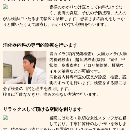
皆様のかかりつけ医として内科だけでな
く、皮膚の炎症、子供の予防接種、大人の
がん検診にいたるまで幅広く診療します。患者さまの訴えをしっか
りと聞いたうえで診療し、わかりやすい説明を行います。
消化器内科の専門的診療を行います
胃カメラ(胃内視鏡検査)、大腸カメラ(大腸
内視鏡検査)、超音波検査(腹部、頚部、甲
状腺、皮膚疾患)、ピロリ菌除菌、肝臓ウ
イルス治療などが可能です。
消化器内科専門医の院長が診療、検査、説
明のすべてを行います。検査をする際には
必ず検査の目的と理由を説明します。
検査は可能なかぎり、痛みの少ない方法で行います。
リラックスして頂ける空間を創ります
当院には明るく親切な女性スタッフが在籍
しており、丁寧に皆様のお手伝いを致しま
す。待合室や点滴などを行う処置室は広いスペースを確保していま